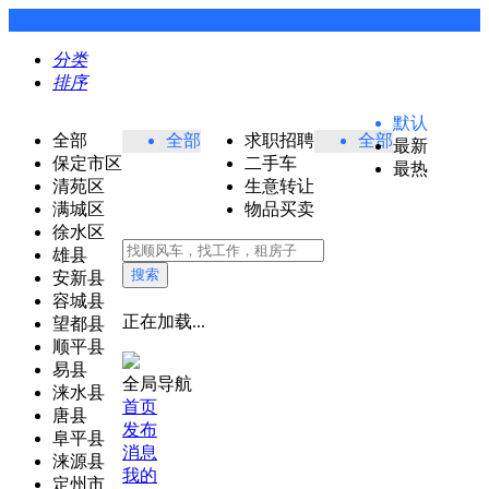
分类
排序
默认
全部
全部
求职招聘
全部
最新
保定市区
二手车
最热
清苑区
生意转让
满城区
物品买卖
徐水区
雄县
搜索
安新县
容城县
正在加载...
望都县
顺平县
易县
全局导航
涞水县
首页
唐县
发布
阜平县
消息
涞源县
我的
定州市