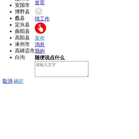
首页
安国市
博野县
蠡县
找工作
定兴县
曲阳县
高阳县
发布
涿州市
消息
高碑店市
我的
白沟
随便说点什么
取消
确定