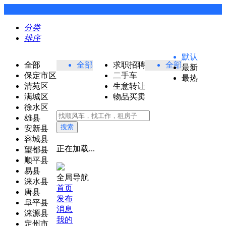
分类
排序
默认
全部
全部
求职招聘
全部
最新
保定市区
二手车
最热
清苑区
生意转让
满城区
物品买卖
徐水区
雄县
搜索
安新县
容城县
正在加载...
望都县
顺平县
易县
全局导航
涞水县
首页
唐县
发布
阜平县
消息
涞源县
我的
定州市