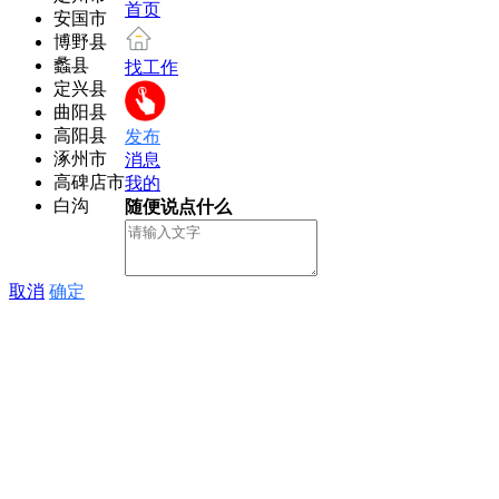
首页
安国市
博野县
蠡县
找工作
定兴县
曲阳县
高阳县
发布
涿州市
消息
高碑店市
我的
白沟
随便说点什么
取消
确定