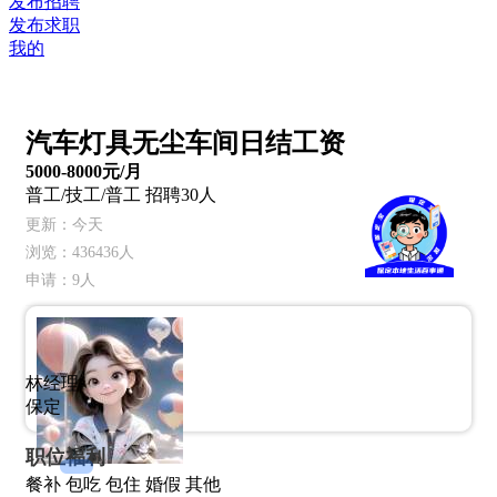
发布招聘
发布求职
我的
汽车灯具无尘车间日结工资
5000-8000
元/月
普工/技工/普工
招聘30人
更新：今天
浏览：436436人
申请：9人
林经理
保定
职位福利
餐补
包吃
包住
婚假
其他