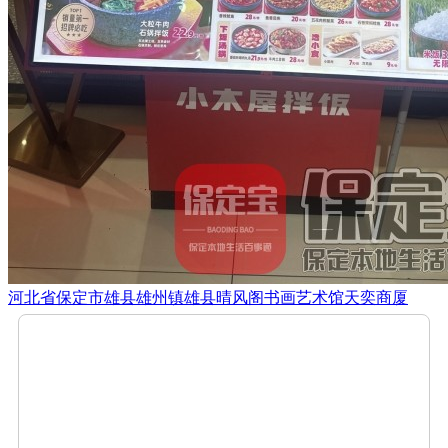
河北省保定市雄县雄州镇雄县晴风阁书画艺术馆天奕商厦