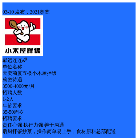
招聘
03-10 发布，2021浏览
郝运连连🌈
单位名称 :
天奕商厦五楼小木屋拌饭
薪资待遇 :
3500-4000元/月
招聘人数 :
1-2人
年龄要求 :
35-50周岁
招聘要求 :
责任心强 执行力强 善于沟通
后厨拌饭炒菜，操作简单易上手，食材原料总部配送
包吃
包住
全勤奖