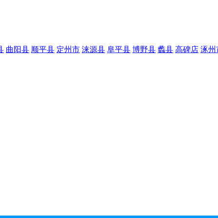
县
曲阳县
顺平县
定州市
涞源县
阜平县
博野县
蠡县
高碑店
涿州