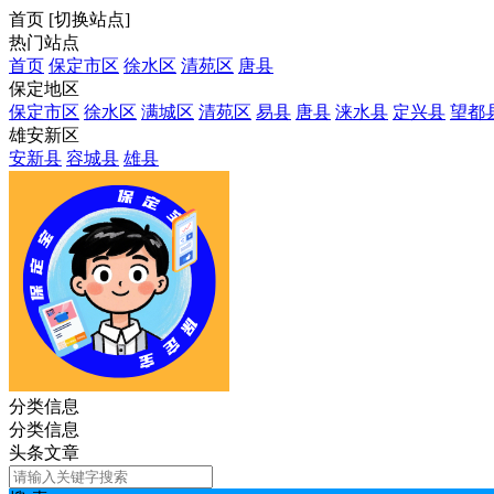
首页
[
切换站点
]
热门站点
首页
保定市区
徐水区
清苑区
唐县
保定地区
保定市区
徐水区
满城区
清苑区
易县
唐县
涞水县
定兴县
望都
雄安新区
安新县
容城县
雄县
分类信息
分类信息
头条文章